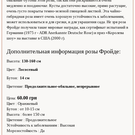
овальные бутоны этой розы, так как они раскрываются очень
медленно и поодиночке. Кусты достаточно высокие, прямо растущие,
очень густо покрыты темно-зеленой глянцевой листвой. Эта чайно-
гибридная роза имеет очень хорошую устойчивость к заболеваниям,
может использоваться и для срезки, и для украшения сада. Не зря роза
Фройде получила такие мировые награды, как сертификат испытаний в
Германии (1975 г - ADR Anerkannte Deutsche Rose) и приз «Королева
шоу» на выставке в США (2000 г).
Дополнительная информация розы Фройде:
Высота:
130-160 см
Цвет:
Лососевый
Бутон:
14 см
Цветение:
Продолжительное-обильное, непрерывное
60.00 грн
Цена:
Цвет
:
Оранжевый
Бутон
:
от 10-15 см
Высота
:
более 150 см
Цветение
:
Продолжительное
Устойчивость к заболеваниям
:
Высокая
Морозостойкость
:
Да