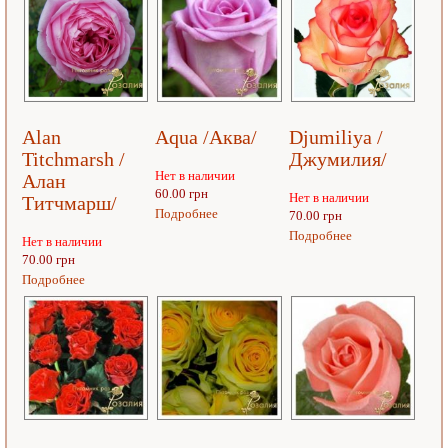
Alan
Aqua /Аква/
Djumiliya /
Titchmarsh /
Джумилия/
Нет в наличии
Алан
60.00 грн
Нет в наличии
Титчмарш/
Подробнее
70.00 грн
Подробнее
Нет в наличии
70.00 грн
Подробнее