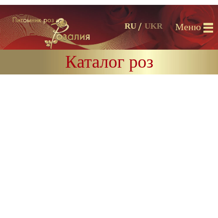
Меню
RU
UKR
Каталог роз