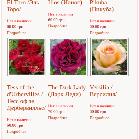
El Toro /Эль
Ilios (Илиос)
Pikuba
Торо/
(Пикуба)
Нет в наличии
60.00 грн
Нет в наличии
Нет в наличии
Подробнее
60.00 грн
60.00 грн
Подробнее
Подробнее
Tess of the
The Dark Lady
Versilia /
d'Urbervilles /
(Дарк Леди)
Версилия/
Тесс оф зе
Нет в наличии
Нет в наличии
Дєрбервилльс/
70.00 грн
60.00 грн
Подробнее
Подробнее
Нет в наличии
60.00 грн
Подробнее