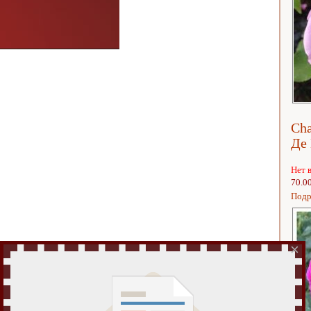
Cha
Де 
Нет 
70.0
Подр
×