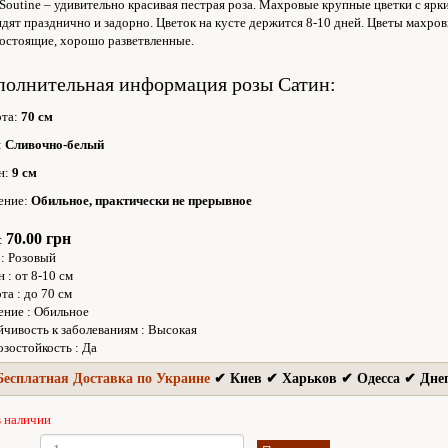
 Soutine – удивительно красивая пестрая роза. Махровые крупные цветки с я
ядят празднично и задорно. Цветок на кусте держится 8-10 дней. Цветы махров
остоящие, хорошо разветвленные.
полнительная информация розы Сатин:
та:
70 см
:
Сливочно-белый
н:
9 см
ение:
Обильное, практически не прерывное
70.00 грн
:
:
Розовый
н
:
от 8-10 см
та
:
до 70 см
ение
:
Обильное
йчивость к заболеваниям
:
Высокая
зостойкость
:
Да
Бесплатная Доставка по Украине
✔ Киев ✔ Харьков ✔ Одесса ✔ Дне
в наличии