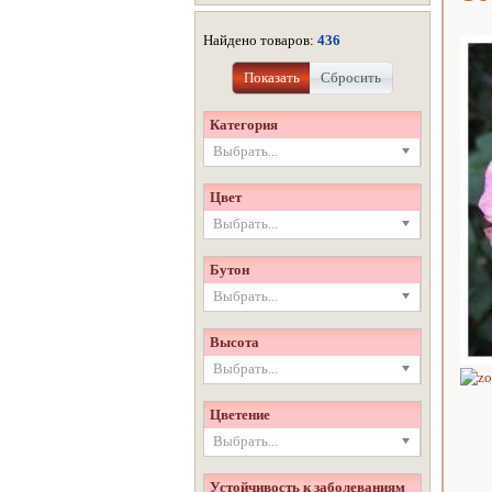
Найдено товаров:
436
Показать
Сбросить
Категория
Выбрать...
Цвет
Выбрать...
Бутон
Выбрать...
Высота
Выбрать...
Цветение
Выбрать...
Устойчивость к заболеваниям