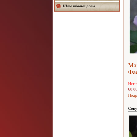
Штамбовые розы
Mai
Фа
Нет 
60.0
Подр
Сопу