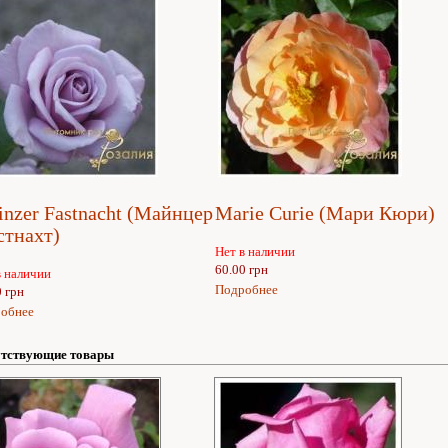
nzer Fastnacht (Майнцер
Marie Curie (Мари Кюри)
стнахт)
Нет в наличии
60.00 грн
в наличии
Подробнее
0 грн
обнее
тствующие товары