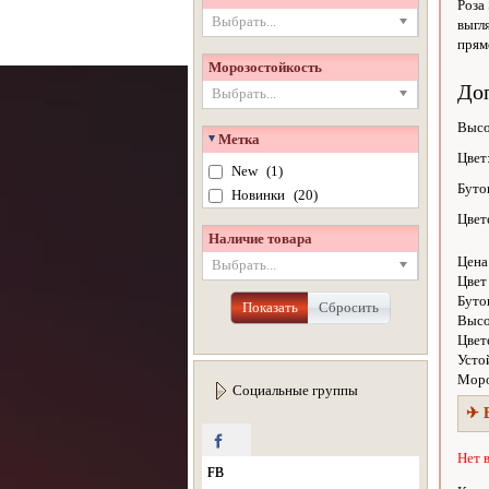
Роза
Выбрать...
выгл
прям
Морозостойкость
До
Выбрать...
Высо
Метка
Цвет
New
(1)
Буто
Новинки
(20)
Цвет
Наличие товара
Цена
Выбрать...
Цвет
Буто
Показать
Сбросить
Высо
Цвет
Усто
Моро
Социальные группы
✈ 
Нет 
FB
FB