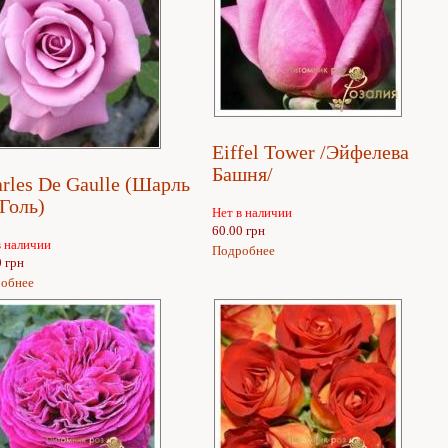
Eiffel Tower /Эйфелева
Башня/
rles De Gaulle (Шарль
Голь)
Нет в наличии
60.00 грн
в наличии
Подробнее
0 грн
обнее