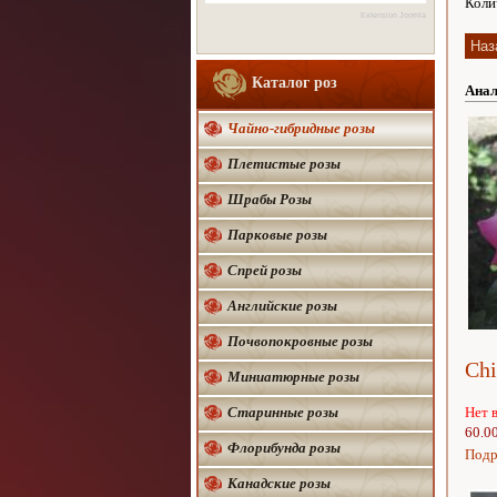
Коли
Extension Joomla
Каталог роз
Анал
Чайно-гибридные розы
Плетистые розы
Шрабы Розы
Парковые розы
Спрей розы
Английские розы
Почвопокровные розы
Chi
Миниатюрные розы
Старинные розы
Нет 
60.0
Флорибунда розы
Подр
Канадские розы