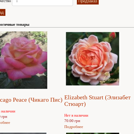
чество
огичные товары
Elizabeth Stuart (Элизабет
cago Peace (Чикаго Пис)
Стюарт)
в наличии
Нет в наличии
0 грн
70.00 грн
обнее
Подробнее