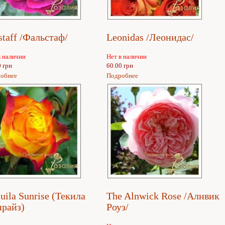
staff /Фальстаф/
Leonidas /Леонидас/
в наличии
Нет в наличии
0 грн
60.00 грн
обнее
Подробнее
uila Sunrise (Текила
The Alnwick Rose /Алнвик
нрайз)
Роуз/