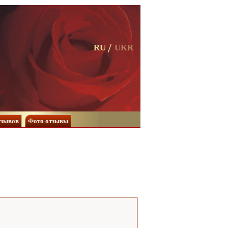
RU
UKR
тзывов
Фото отзывы