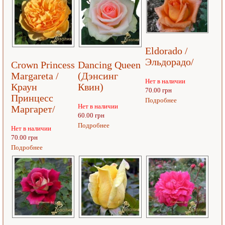
Eldorado /
Эльдорадо/
Crown Princess
Dancing Queen
Margareta /
(Дэнсинг
Нет в наличии
Краун
Квин)
70.00 грн
Принцесс
Подробнее
Нет в наличии
Маргарет/
60.00 грн
Подробнее
Нет в наличии
70.00 грн
Подробнее