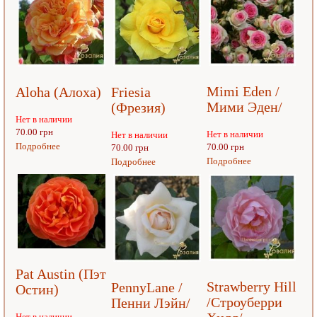
Mimi Eden /
Aloha (Алоха)
Friesia
Мими Эден/
(Фрезия)
Нет в наличии
70.00 грн
Нет в наличии
Нет в наличии
Подробнее
70.00 грн
70.00 грн
Подробнее
Подробнее
Pat Austin (Пэт
Strawberry Hill
PennyLane /
Остин)
/Строуберри
Пенни Лэйн/
Нет в наличии