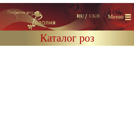
Меню
RU
UKR
Каталог роз