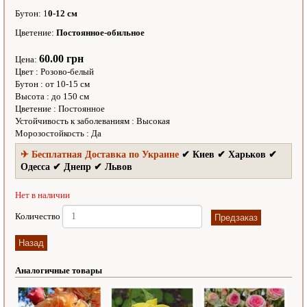
Бутон: 1
0-12 см
Цветение:
Постоянное-обильное
60.00 грн
Цена:
Цвет
:
Розово-белый
Бутон
:
от 10-15 см
Высота
:
до 150 см
Цветение
:
Постоянное
Устойчивость к заболеваниям
:
Высокая
Морозостойкость
:
Да
✈ Бесплатная Доставка по Украине
✔ Киев ✔ Харьков ✔
Одесса ✔ Днепр ✔ Львов
Нет в наличии
Количество
Аналогичные товары