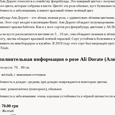
 Али Дорате относится к семейству флорибунда. Это изящный цветок с полум
ого цвета, которые собраны в кисти. Цветёт эта роза обильно, куст буквально 
йчивость к заболеваниям, и имеют красивый тёмно-зелёный цвет.
ибунда Али Дорате – это лёгкая, нежная роза, с удивительно лёгкими цветками,
ии. Этот сорт входит в коллекцию Barni. Али Дорате обладает полумахровыми
минают крылья бабочек. Как и у всех сортов роз флорибунда, цветение у Ali D
ы на кусте располагаются кистями по 5…10 шт., они обладают нежным и лёгки
соту, листва обладает красивой зелёной окраской. Сорт устойчив к болезням и 
живать на миксбордерах и клумбах. В 2010 году этот сорт был награждён пре
Trials.
полнительная информация о розе Ali Dorate (Али
та куста: 70…90 см.
: жёлтый, с лимонным оттенком.
йчивость к дождю: средняя, при дождях повреждаются некоторые цветки.
ение: ремонтантное (повторное), обильное.
йчивость к заболеваниям: очень хорошая устойчивость к чёрной пятнистости 
70.00 грн
:
:
Желтый