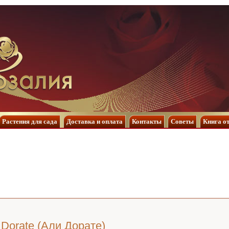
Растения для сада
Доставка и оплата
Контакты
Советы
Книга о
i Dorate (Али Дорате)