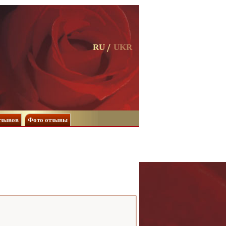
RU
UKR
тзывов
Фото отзывы