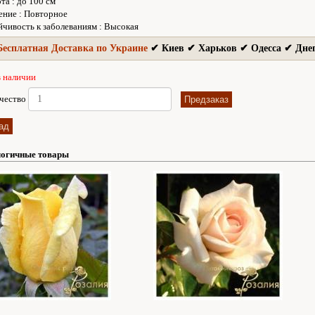
та
:
до 100 см
ение
:
Повторное
йчивость к заболеваниям
:
Высокая
Бесплатная Доставка по Украине
✔ Киев ✔ Харьков ✔ Одесса ✔ Дне
в наличии
чество
огичные товары