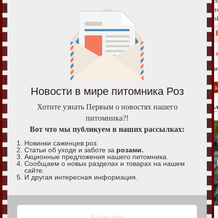
Высо
Extension Joomla
Цвет
Усто
✈ 
Каталог роз
Нет 
Чайно-гибридные розы
Коли
Плетистые розы
Шрабы Розы
Новости в мире питомника Роз
Парковые розы
Хотите узнать Первым о новостях нашего
Анал
питомника?!
Спрей розы
Вот что мы публикуем в наших рассылках:
Английские розы
Новинки саженцев роз.
Почвопокровные розы
Статьи об уходе и заботе за
розами.
Акционные предложения нашего питомника.
Сообщаем о новых разделах и товарах на нашем
Миниатюрные розы
сайте.
И другая интересная информация.
Старинные розы
Флорибунда розы
Канадские розы