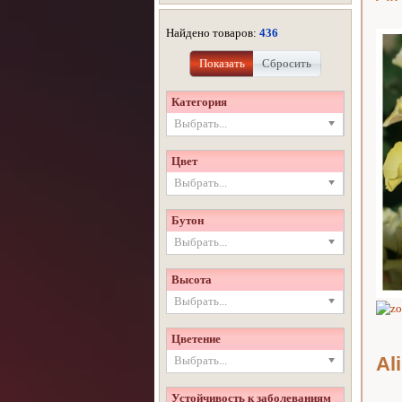
Найдено товаров:
436
Показать
Сбросить
Категория
Выбрать...
Цвет
Выбрать...
Бутон
Выбрать...
Высота
Выбрать...
Цветение
Al
Выбрать...
Устойчивость к заболеваниям