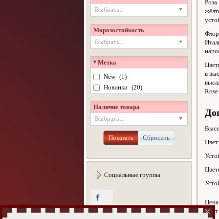
Роза
Выбрать...
жёлт
усто
Морозостойкость
Флор
Выбрать...
Итал
напо
Метка
Цвет
в вы
New
(1)
выса
Новинки
(20)
Rose 
Наличие товара
До
Выбрать...
Высо
Показать
Сбросить
Цвет
Усто
Цвет
Социальные группы
Усто
Цена
×
Цвет
FB
FB