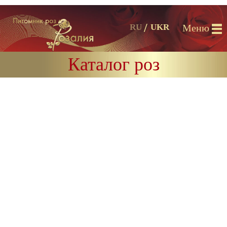
Меню
RU
UKR
Каталог роз